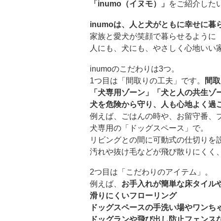
「inumo（イヌモ）」
をご紹介した
inumoは、人と犬がともに幸せに暮
家族と愛犬が笑顔で暮らせるように
人にも、犬にも、やさしく心地いい
inumoのこだわりは3つ。
1つ目は「間取りの工夫」です。
間取
「犬専用ゾーン」「犬と人の共生ゾ
犬を危険から守り、人も心地よく過
例えば、ごはんの時や、お留守番、
犬専用の「ドッグスペース」で。
リビングとの間に可動式の仕切りを
汚れや抜け毛などが飛び散りにくく
2つ目は「こだわりのアイテム」。
例えば、
お手入れが簡単な床タイル
滑りにくいフローリング
ドッグスペースの手洗い場やワンち
ドッグランや飛び出し防止フェンス